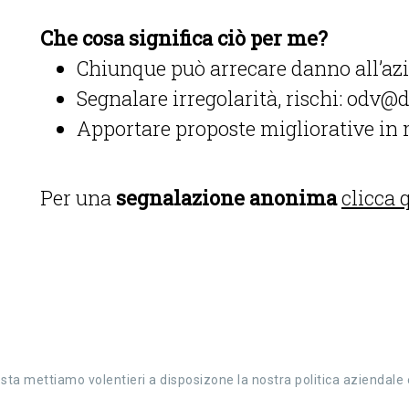
Che cosa significa ciò per me?
Chiunque può arrecare danno all’azi
Segnalare irregolarità, rischi: odv@d
Apportare proposte migliorative in
Per una
segnalazione anonima
clicca 
iesta mettiamo volentieri a disposizone la nostra politica aziendale 
|
Privacy policy
|
Parità di genere
|
Whistleblowing
|
Finanziame