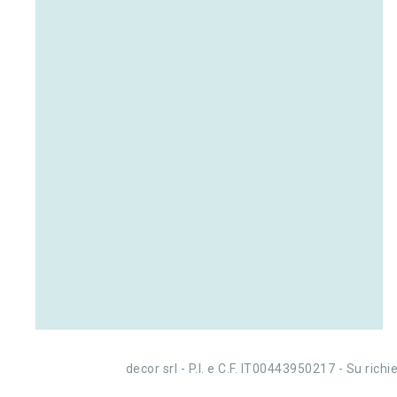
decor srl - P.I. e C.F. IT00443950217 - Su rich
Credits