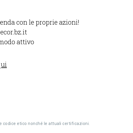
enda con le proprie azioni!
ecor.bz.it
 modo attivo
qui
e codice etico nonché le attuali certificazioni.
nti FSE